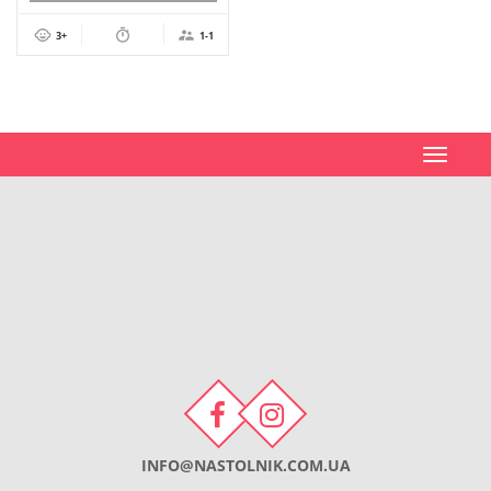
3+
1-1
Toggle
navigat
INFO@NASTOLNIK.COM.UA