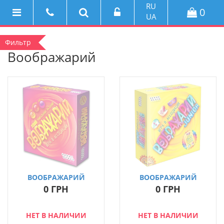
RU
0
UA
Фильтр
Воображарий
ВООБРАЖАРИЙ
ВООБРАЖАРИЙ
JUNIOR
0 ГРН
0 ГРН
НЕТ В НАЛИЧИИ
НЕТ В НАЛИЧИИ