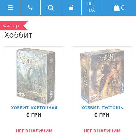
RU
0
UA
Фильтр
Хоббит
ХОББИТ. КАРТОЧНАЯ
ХОББИТ. ПУСТОШЬ
ИГРА
СМАУГА
0 ГРН
0 ГРН
НЕТ В НАЛИЧИИ
НЕТ В НАЛИЧИИ