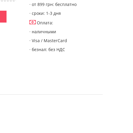
· от 899 грн: бесплатно
· сроки: 1-3 дня
Оплата:
· наличными
· Visa / MasterCard
· безнал: без НДС