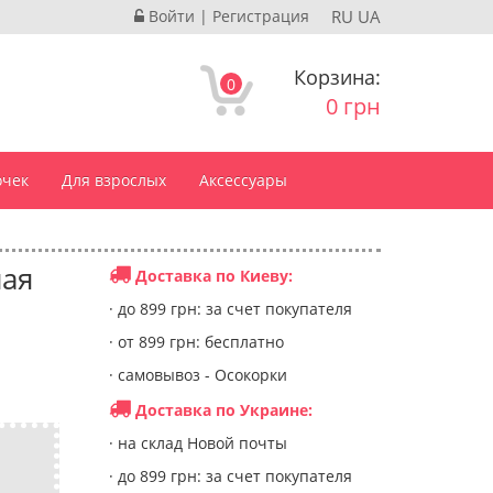
Войти
|
Регистрация
RU
UA
Корзина:
0
0 грн
очек
Для взрослых
Аксессуары
ная
Доставка по Киеву:
· до 899 грн: за счет покупателя
· от 899 грн: бесплатно
· самовывоз - Осокорки
Доставка по Украине:
· на склад Новой почты
· до 899 грн: за счет покупателя