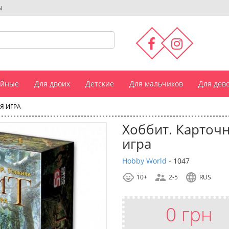
ы
ейные
Для двоих
Детские
Для мальчиков
Для дев
Я ИГРА
Хоббит. Карточ
игра
Hobby World
-
1047
10+
2-5
RUS
0 грн