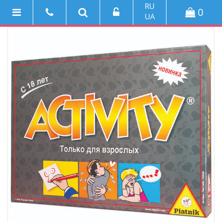
RU
0
UA