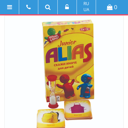
RU
0
UA