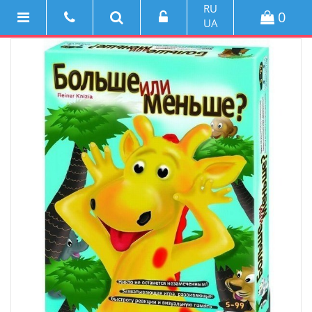
RU
0
UA