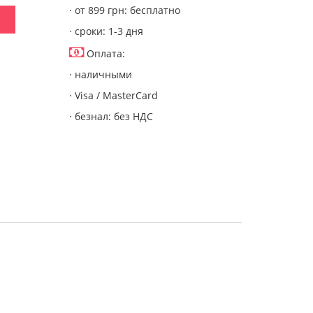
· от 899 грн: бесплатно
· сроки: 1-3 дня
Оплата:
· наличными
· Visa / MasterCard
· безнал: без НДС