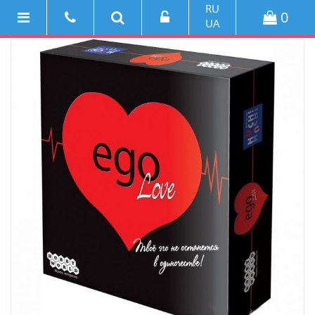
RU
0
UA