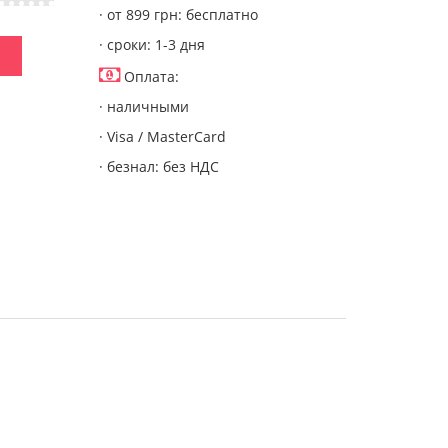
· от 899 грн: бесплатно
· сроки: 1-3 дня
Оплата:
· наличными
· Visa / MasterCard
· безнал: без НДС