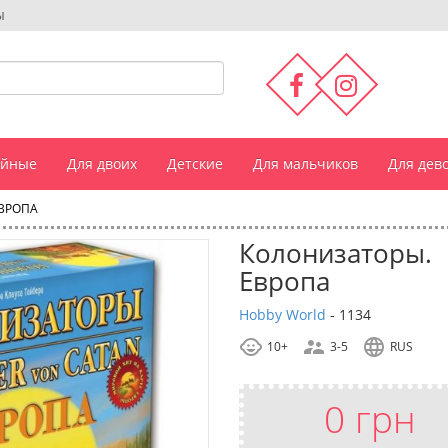
ы
ейные
Для двоих
Детские
Для мальчиков
Для дев
ВРОПА
Колонизаторы.
Европа
Hobby World
-
1134
10+
3-5
RUS
0 грн