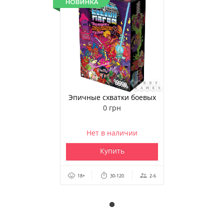
Эпичные схватки боевых
магов: Переполох в Хоромах
0 грн
страсти
Нет в наличии
Купить
18+
30-120
2-6