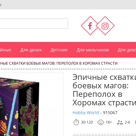
ы
ейные
Для двоих
Детские
Для мальчиков
Для дев
НЫЕ СХВАТКИ БОЕВЫХ МАГОВ: ПЕРЕПОЛОХ В ХОРОМАХ СТРАСТИ
Эпичные схватк
боевых магов:
Переполох в
Хоромах страст
Hobby World
-
915067
30-120
18+
2-6