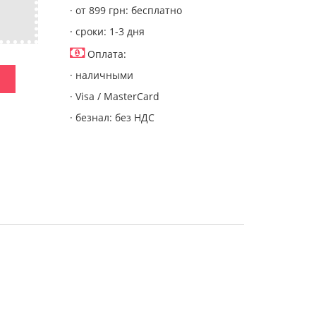
· от 899 грн: бесплатно
· сроки: 1-3 дня
Оплата:
· наличными
· Visa / MasterCard
· безнал: без НДС