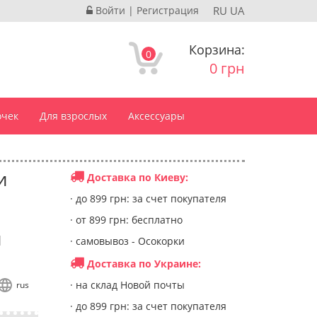
Войти
|
Регистрация
RU
UA
Корзина:
0
0 грн
очек
Для взрослых
Аксессуары
и
Доставка по Киеву:
· до 899 грн: за счет покупателя
· от 899 грн: бесплатно
и
· самовывоз - Осокорки
Доставка по Украине:
· на склад Новой почты
rus
· до 899 грн: за счет покупателя