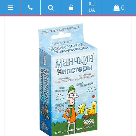
RU
0
UA