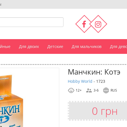
ы
ейные
Для двоих
Детские
Для мальчиков
Для дев
Манчкин: Котэ
Hobby World
-
1723
12+
3-6
RUS
0 грн