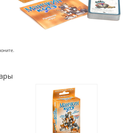
воните.
вары