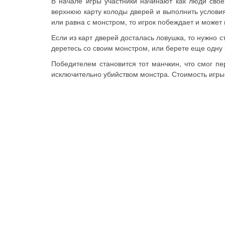
В начале игры участники начинают как люди своег
верхнюю карту колоды дверей и выполнить условия,
или равна с монстром, то игрок побеждает и может 
Если из карт дверей досталась ловушка, то нужно ст
деретесь со своим монстром, или берете еще одну 
Победителем становится тот манчкин, что смог пе
исключительно убийством монстра. Стоимость игры