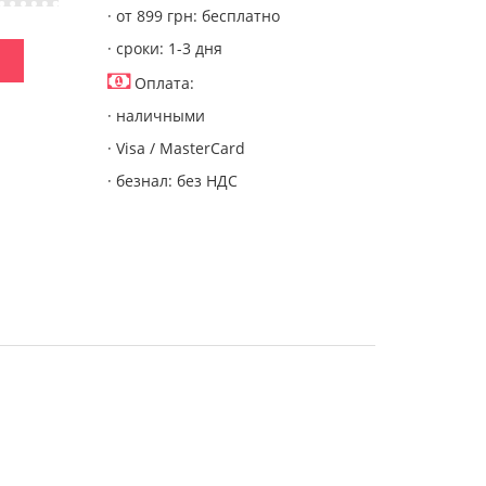
· от 899 грн: бесплатно
· сроки: 1-3 дня
Оплата:
· наличными
· Visa / MasterCard
· безнал: без НДС