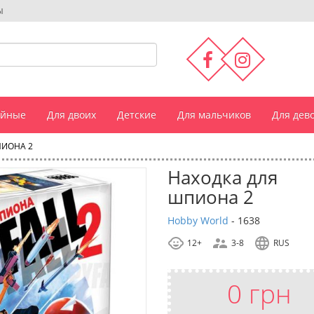
ы
ейные
Для двоих
Детские
Для мальчиков
Для дев
ПИОНА 2
Находка для
шпиона 2
Hobby World
-
1638
12+
3-8
RUS
0 грн