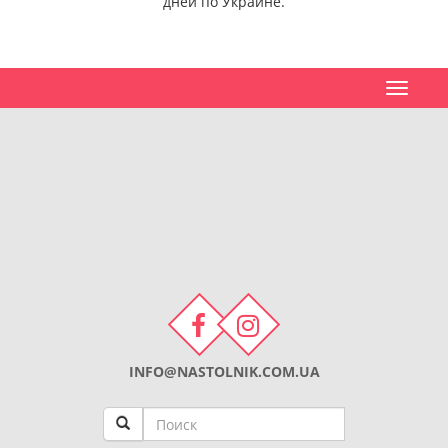
дней по Украине.
Toggle
navigat
INFO@NASTOLNIK.COM.UA