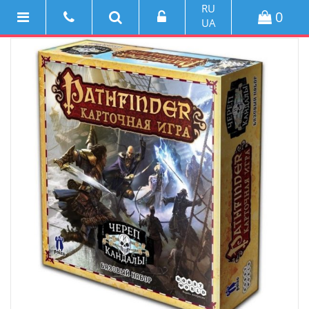
RU
0
UA