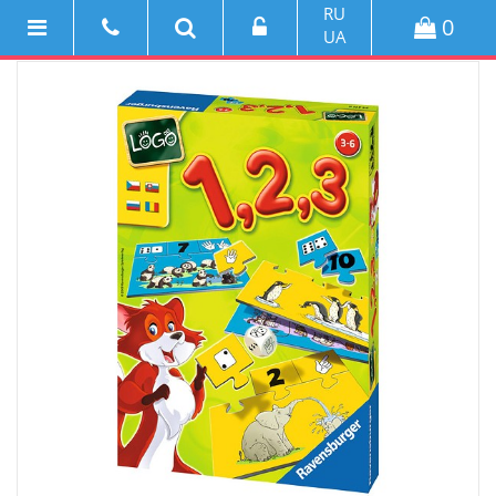
RU
0
UA