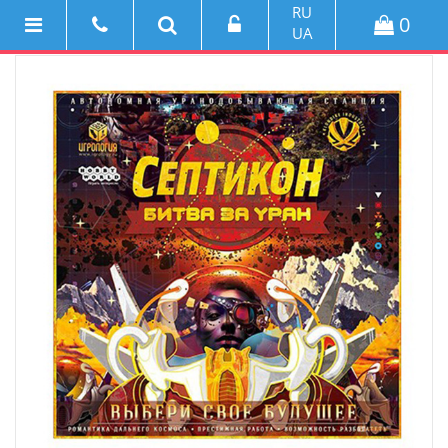
RU
0
UA