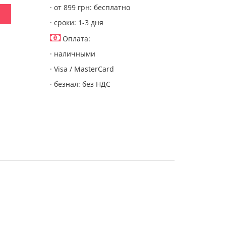
· от 899 грн: бесплатно
· сроки: 1-3 дня
Оплата:
· наличными
· Visa / MasterCard
· безнал: без НДС