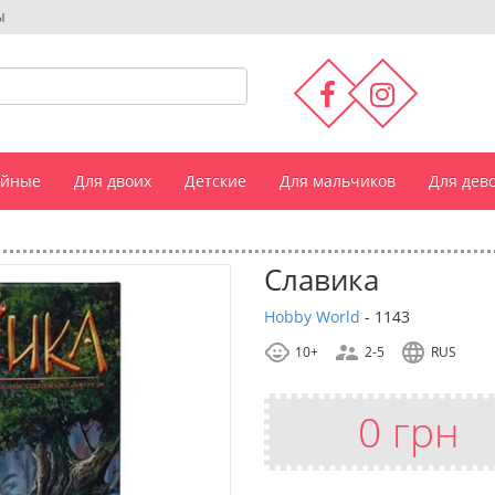
ы
ейные
Для двоих
Детские
Для мальчиков
Для дев
Славика
Hobby World
-
1143
10+
2-5
RUS
0 грн