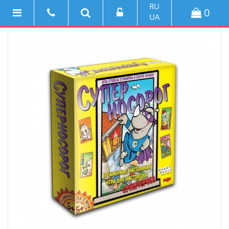
RU
0
UA