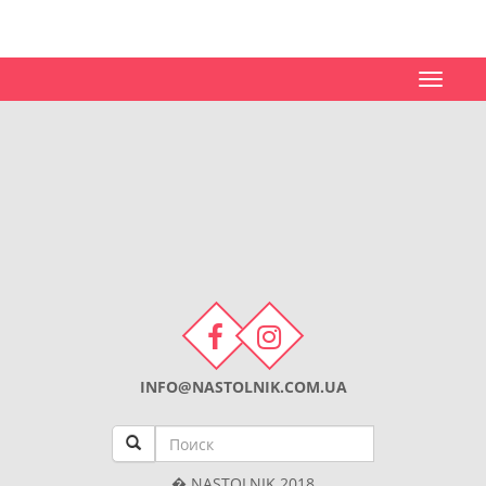
Toggle
navigat
INFO@NASTOLNIK.COM.UA
� NASTOLNIK 2018