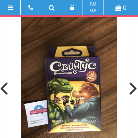
RU
0
UA