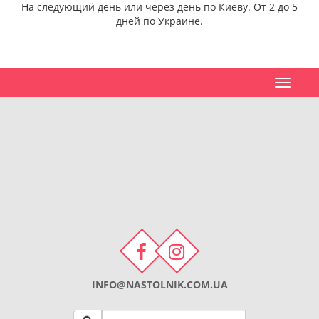
На следующий день или через день по Киеву. От 2 до 5
дней по Украине.
Toggle
navigat
INFO@NASTOLNIK.COM.UA