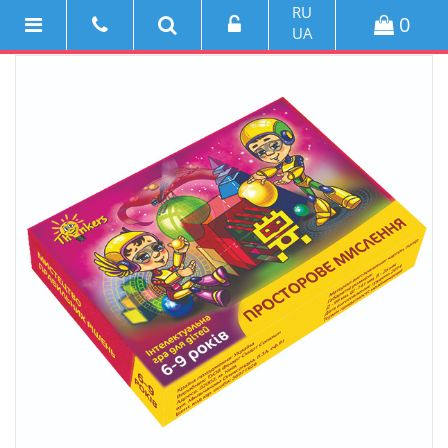
RU
0
UA