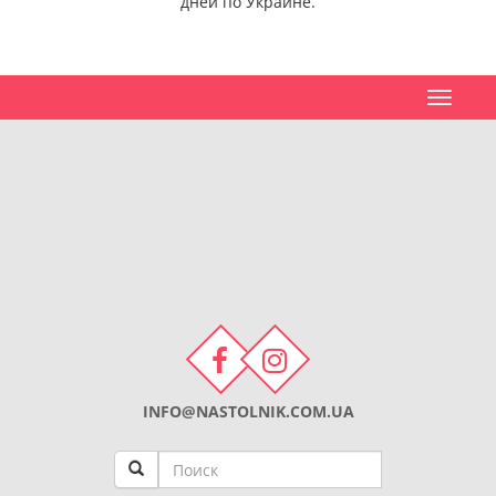
дней по Украине.
Toggle
navigat
INFO@NASTOLNIK.COM.UA