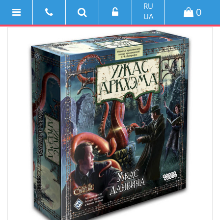
RU
0
UA