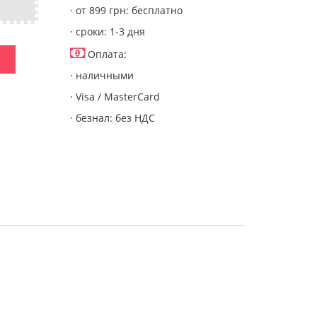
· от 899 грн: бесплатно
· сроки: 1-3 дня
Оплата:
· наличными
· Visa / MasterCard
· безнал: без НДС