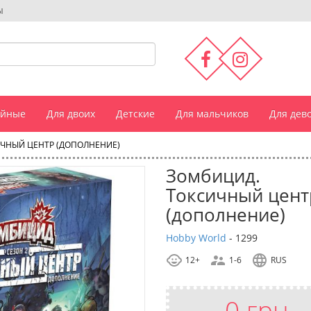
ы
ейные
Для двоих
Детские
Для мальчиков
Для дев
ЧНЫЙ ЦЕНТР (ДОПОЛНЕНИЕ)
Зомбицид.
Токсичный цент
(дополнение)
Hobby World
-
1299
12+
1-6
RUS
0 грн