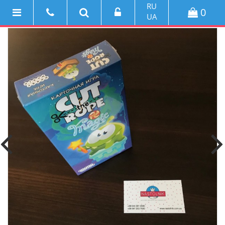
RU
0
UA