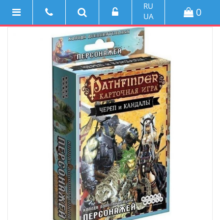
RU
0
UA