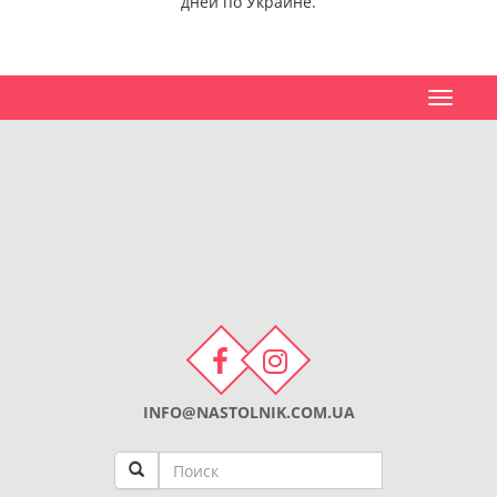
дней по Украине.
Toggle
navigat
INFO@NASTOLNIK.COM.UA