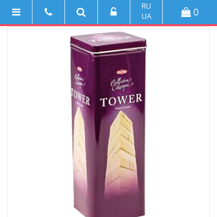
RU
0
UA