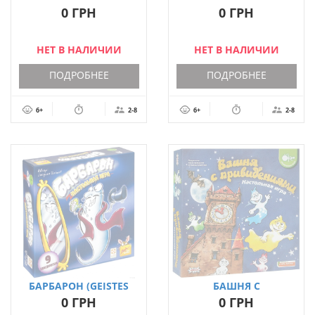
(GEISTESBLITZ)
(GEISTESBLITZ 2)
0 ГРН
0 ГРН
НЕТ В НАЛИЧИИ
НЕТ В НАЛИЧИИ
ПОДРОБНЕЕ
ПОДРОБНЕЕ
6+
2-8
6+
2-8
БАРБАРОН (GEISTES
БАШНЯ С
BLITZ 5 VOR 12)
ПРИВИДЕНИЯМИ
0 ГРН
0 ГРН