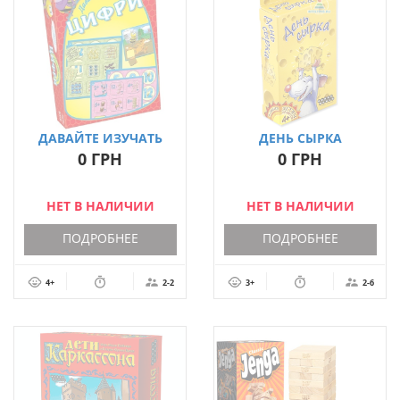
ДАВАЙТЕ ИЗУЧАТЬ
ДЕНЬ СЫРКА
ЦИФРЫ
0 ГРН
0 ГРН
НЕТ В НАЛИЧИИ
НЕТ В НАЛИЧИИ
ПОДРОБНЕЕ
ПОДРОБНЕЕ
4+
2-2
3+
2-6