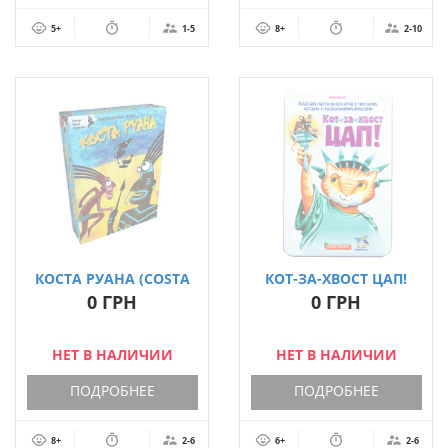
5+
1-5
8+
2-10
КОСТА РУАНА (COSTA
КОТ-ЗА-ХВОСТ ЦАП!
RUANA)
ДЕЛЮКС
0 ГРН
0 ГРН
НЕТ В НАЛИЧИИ
НЕТ В НАЛИЧИИ
ПОДРОБНЕЕ
ПОДРОБНЕЕ
8+
2-6
6+
2-6