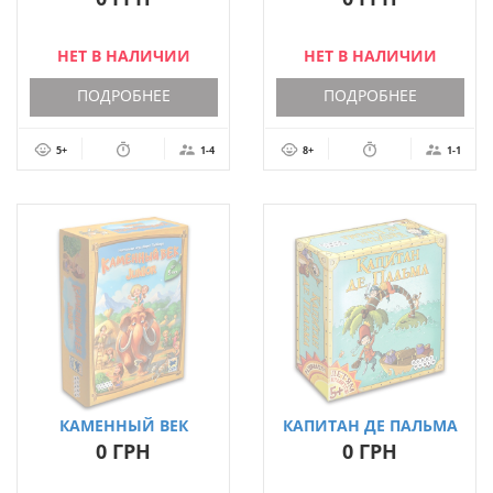
НЕТ В НАЛИЧИИ
НЕТ В НАЛИЧИИ
ПОДРОБНЕЕ
ПОДРОБНЕЕ
5+
1-4
8+
1-1
КАМЕННЫЙ ВЕК
КАПИТАН ДЕ ПАЛЬМА
JUNIOR
0 ГРН
0 ГРН