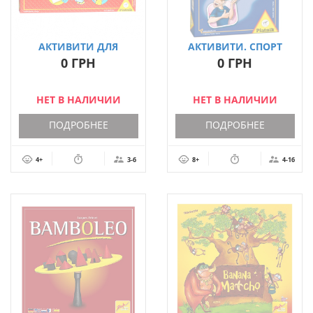
АКТИВИТИ ДЛЯ
АКТИВИТИ. СПОРТ
МАЛЫШЕЙ
0 ГРН
0 ГРН
НЕТ В НАЛИЧИИ
НЕТ В НАЛИЧИИ
ПОДРОБНЕЕ
ПОДРОБНЕЕ
4+
3-6
8+
4-16