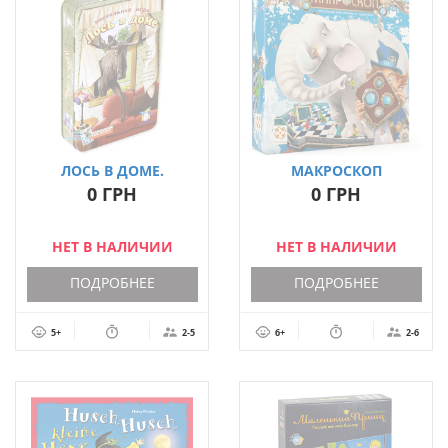
ЛОСЬ В ДОМЕ.
МАКРОСКОП
ДЕЛЮКС
0 ГРН
0 ГРН
НЕТ В НАЛИЧИИ
НЕТ В НАЛИЧИИ
ПОДРОБНЕЕ
ПОДРОБНЕЕ
5+
2-5
6+
2-6