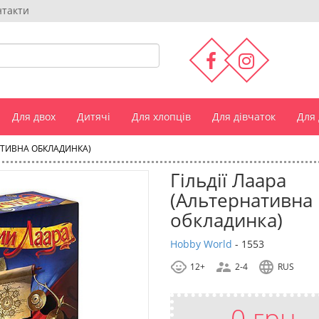
нтакти
Для двох
Дитячі
Для хлопців
Для дівчаток
Для
НАТИВНА ОБКЛАДИНКА)
Гільдії Лаара
(Альтернативна
обкладинка)
Hobby World
-
1553
12+
2-4
RUS
0 грн