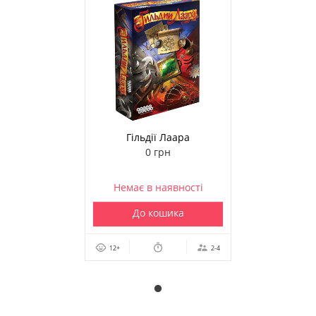
Гільдії Лаара
(Альтернативна обкладинка)
0 грн
Немає в наявності
До кошика
12+
2-4