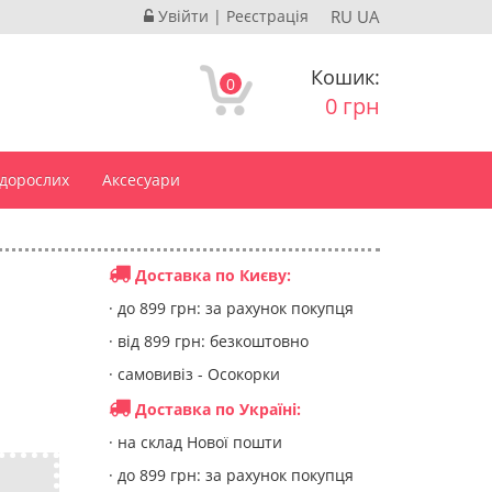
Увійти
|
Реєстрація
RU
UA
Кошик:
0
0 грн
 дорослих
Аксесуари
Доставка по Києву:
· до 899 грн: за рахунок покупця
· від 899 грн: безкоштовно
· самовивіз - Осокорки
Доставка по Україні:
· на склад Нової пошти
· до 899 грн: за рахунок покупця