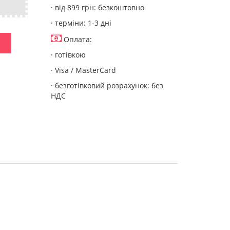
· від 899 грн: безкоштовно
· терміни: 1-3 дні
Оплата:
· готівкою
· Visa / MasterCard
· безготівковий розрахунок: без
НДС