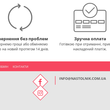
ернення без проблем
Зручна оплата
ернемо гроші або обміняємо
Готівкою при отриманні, прив
р на новий протягом 14 днів.
накладений платіж.
ОБМІН
КОНТАКТИ
INFO@NASTOLNIK.COM.UA