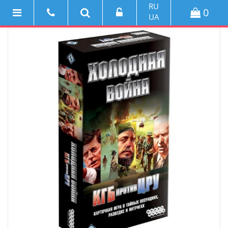
RU
0
UA