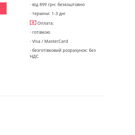
· від 899 грн: безкоштовно
· терміни: 1-3 дні
Оплата:
· готівкою
· Visa / MasterCard
· безготівковий розрахунок: без
НДС