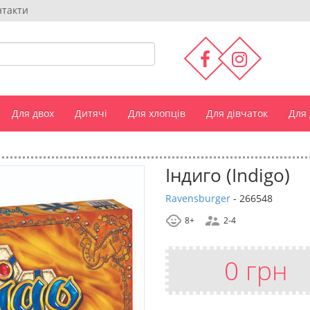
нтакти
Для двох
Дитячі
Для хлопців
Для дівчаток
Для
Індиго (Indigo)
Ravensburger
-
266548
8+
2-4
0 грн