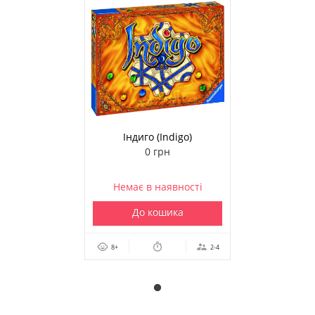
Індиго (Indigo)
0 грн
Немає в наявності
До кошика
8+
2-4