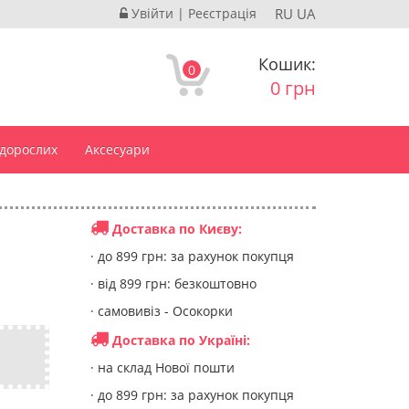
Увійти
|
Реєстрація
RU
UA
Кошик:
0
0 грн
 дорослих
Аксесуари
Доставка по Києву:
· до 899 грн: за рахунок покупця
· від 899 грн: безкоштовно
· самовивіз - Осокорки
Доставка по Україні:
· на склад Нової пошти
· до 899 грн: за рахунок покупця