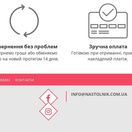
ернення без проблем
Зручна оплата
ернемо гроші або обміняємо
Готівкою при отриманні, прив
р на новий протягом 14 днів.
накладений платіж.
ОБМІН
КОНТАКТИ
INFO@NASTOLNIK.COM.UA