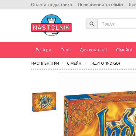
Оплата та доставка
Повернення та обмін
Ко
Всі ігри
Серіі
Для компанії
Сімейні
НАСТІЛЬНІ ІГРИ
СІМЕЙНІ
ІНДИГО (INDIGO)