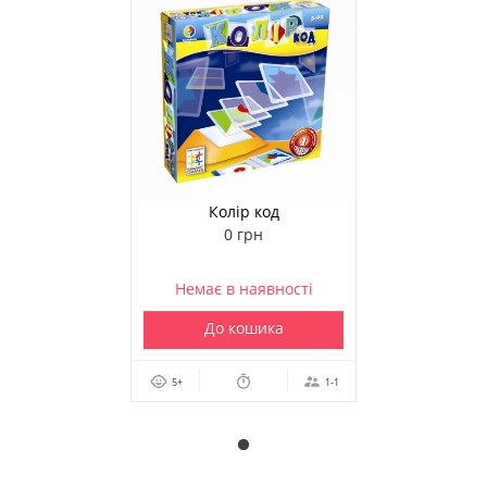
Колір код
0 грн
Немає в наявності
До кошика
5+
1-1