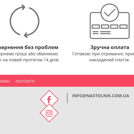
ернення без проблем
Зручна оплата
ернемо гроші або обміняємо
Готівкою при отриманні, прив
р на новий протягом 14 днів.
накладений платіж.
ОБМІН
КОНТАКТИ
INFO@NASTOLNIK.COM.UA