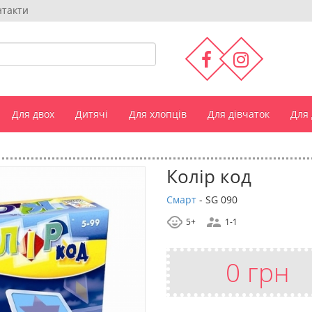
нтакти
Для двох
Дитячі
Для хлопців
Для дівчаток
Для
Колір код
Смарт
-
SG 090
5+
1-1
0 грн