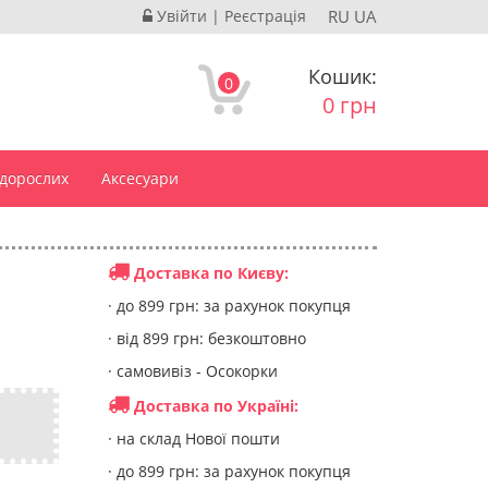
Увійти
|
Реєстрація
RU
UA
Кошик:
0
0 грн
 дорослих
Аксесуари
Доставка по Києву:
· до 899 грн: за рахунок покупця
· від 899 грн: безкоштовно
· самовивіз - Осокорки
Доставка по Україні:
· на склад Нової пошти
· до 899 грн: за рахунок покупця