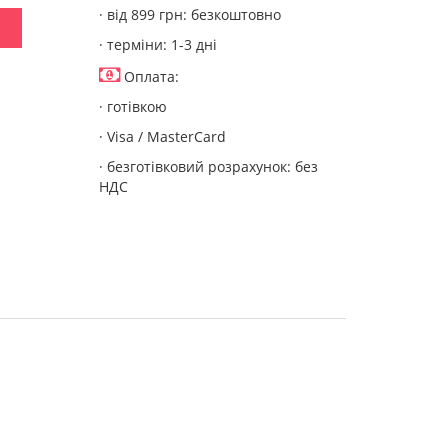
· від 899 грн: безкоштовно
· терміни: 1-3 дні
Оплата:
· готівкою
· Visa / MasterCard
· безготівковий розрахунок: без
НДС