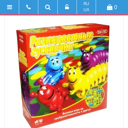
RU
0
UA