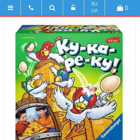
RU
0
UA