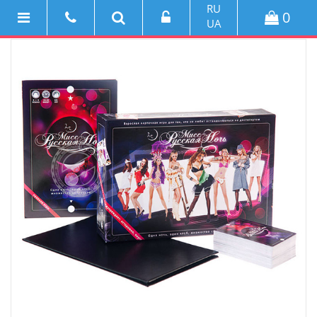
RU
0
UA