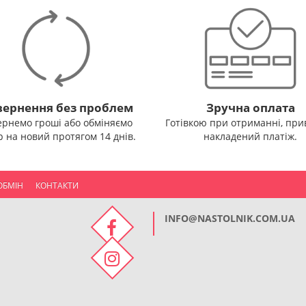
ернення без проблем
Зручна оплата
ернемо гроші або обміняємо
Готівкою при отриманні, прив
р на новий протягом 14 днів.
накладений платіж.
ОБМІН
КОНТАКТИ
INFO@NASTOLNIK.COM.UA