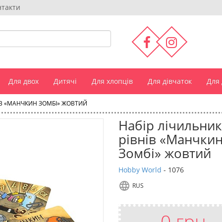
нтакти
Для двох
Дитячі
Для хлопців
Для дівчаток
Для
НІВ «МАНЧКИН ЗОМБІ» ЖОВТИЙ
Набір лічильник
рівнів «Манчки
Зомбі» жовтий
Hobby World
-
1076
RUS
0 грн