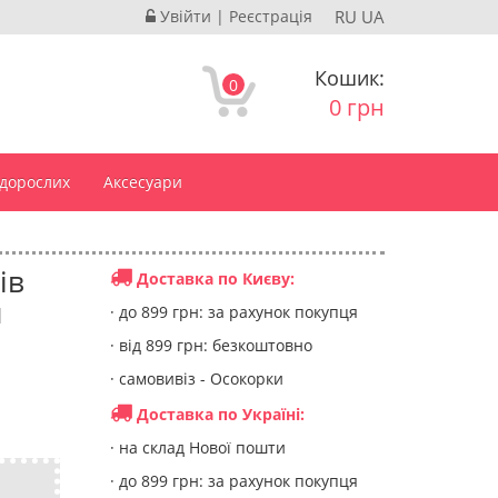
Увійти
|
Реєстрація
RU
UA
Кошик:
0
0 грн
 дорослих
Аксесуари
ів
Доставка по Києву:
н
· до 899 грн: за рахунок покупця
· від 899 грн: безкоштовно
· самовивіз - Осокорки
Доставка по Україні:
· на склад Нової пошти
· до 899 грн: за рахунок покупця