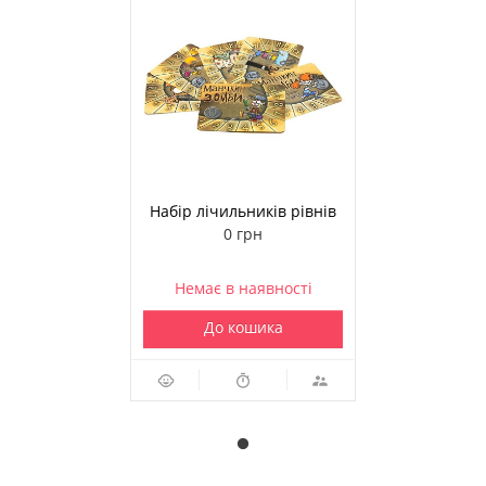
Набір лічильників рівнів
«Манчкин Зомбі» жовтий
0 грн
Немає в наявності
До кошика