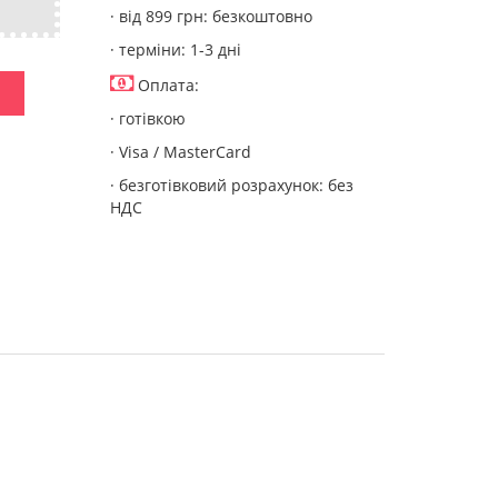
· від 899 грн: безкоштовно
· терміни: 1-3 дні
Оплата:
· готівкою
· Visa / MasterCard
· безготівковий розрахунок: без
НДС