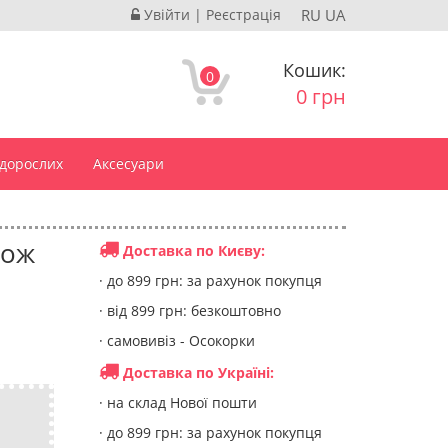
Увійти
|
Реєстрація
RU
UA
Кошик:
0
0 грн
 дорослих
Аксесуари
рож
Доставка по Києву:
· до 899 грн: за рахунок покупця
· від 899 грн: безкоштовно
· самовивіз - Осокорки
Доставка по Україні:
· на склад Нової пошти
· до 899 грн: за рахунок покупця