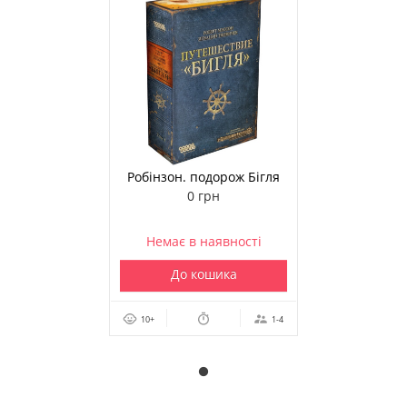
Робінзон. подорож Бігля
0 грн
Немає в наявності
До кошика
10+
1-4