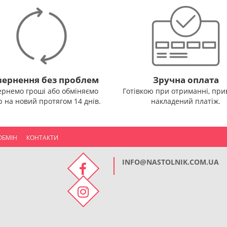
ернення без проблем
Зручна оплата
ернемо гроші або обміняємо
Готівкою при отриманні, прив
р на новий протягом 14 днів.
накладений платіж.
ОБМІН
КОНТАКТИ
INFO@NASTOLNIK.COM.UA