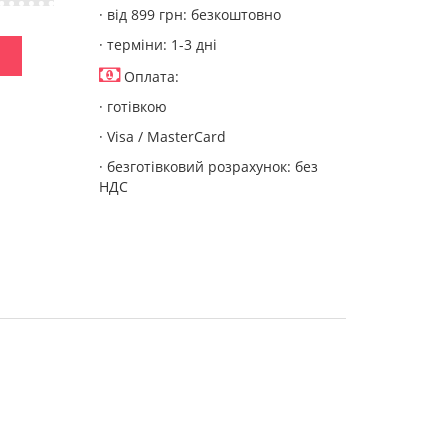
· від 899 грн: безкоштовно
· терміни: 1-3 дні
Оплата:
· готівкою
· Visa / MasterCard
· безготівковий розрахунок: без
НДС