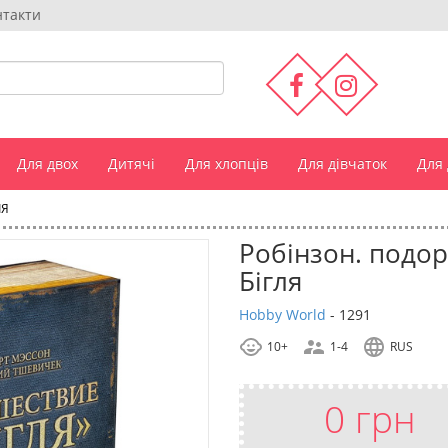
нтакти
Для двох
Дитячі
Для хлопців
Для дівчаток
Для
ЛЯ
Робінзон. подо
Бігля
Hobby World
-
1291
10+
1-4
RUS
0 грн