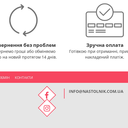
ернення без проблем
Зручна оплата
ернемо гроші або обміняємо
Готівкою при отриманні, прив
р на новий протягом 14 днів.
накладений платіж.
ОБМІН
КОНТАКТИ
INFO@NASTOLNIK.COM.UA