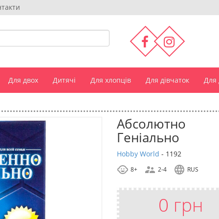
нтакти
Для двох
Дитячі
Для хлопців
Для дівчаток
Для
Абсолютно
Геніально
Hobby World
-
1192
8+
2-4
RUS
0 грн