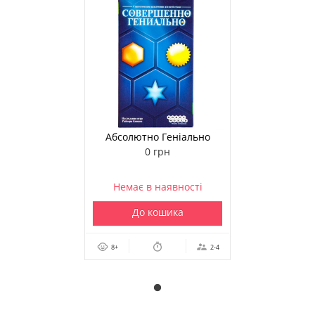
Абсолютно Геніально
0 грн
Немає в наявності
До кошика
8+
2-4