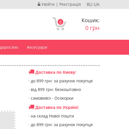
Увійти
|
Реєстрація
RU
UA
Кошик:
0
0 грн
 дорослих
Аксесуари
Доставка по Києву:
· до 899 грн: за рахунок покупця
· від 899 грн: безкоштовно
· самовивіз - Осокорки
Доставка по Україні:
· на склад Нової пошти
· до 899 грн: за рахунок покупця