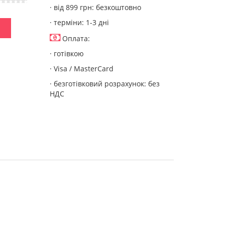
· від 899 грн: безкоштовно
· терміни: 1-3 дні
Оплата:
· готівкою
· Visa / MasterCard
· безготівковий розрахунок: без
НДС