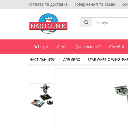
Оплата та доставка
Повернення та обмін
Ко
Всі ігри
Серіі
Для компанії
Сімейні
НАСТІЛЬНІ ІГРИ
ДЛЯ ДВОХ
STAR WARS. X-WING. РА