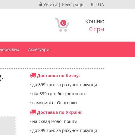
Увійти
|
Реєстрація
RU
UA
Кошик:
0
0 грн
 дорослих
Аксесуари
.
Доставка по Києву:
· до 899 грн: за рахунок покупця
· від 899 грн: безкоштовно
· самовивіз - Осокорки
Доставка по Україні:
· на склад Нової пошти
· до 899 грн: за рахунок покупця