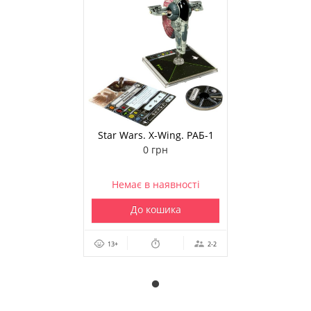
Star Wars. X-Wing. РАБ-1
(додаток)
0 грн
Немає в наявності
До кошика
13+
2-2