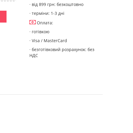
· від 899 грн: безкоштовно
· терміни: 1-3 дні
Оплата:
· готівкою
· Visa / MasterCard
· безготівковий розрахунок: без
НДС