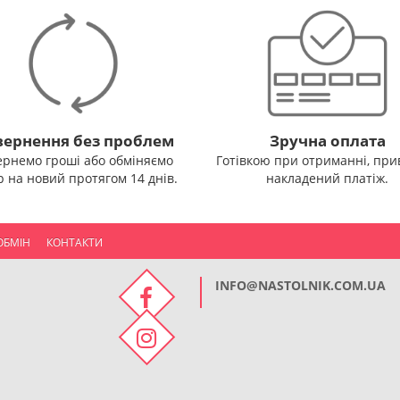
ернення без проблем
Зручна оплата
ернемо гроші або обміняємо
Готівкою при отриманні, прив
р на новий протягом 14 днів.
накладений платіж.
ОБМІН
КОНТАКТИ
INFO@NASTOLNIK.COM.UA