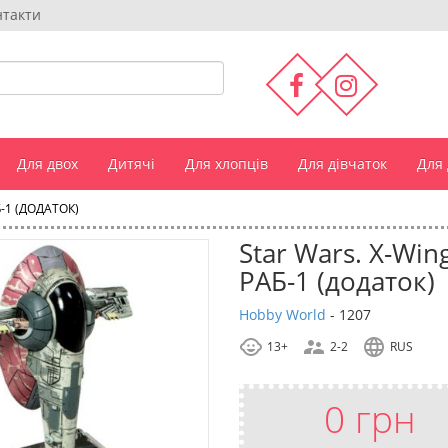
нтакти
Для двох
Дитячі
Для хлопців
Для дівчаток
Для
Б-1 (ДОДАТОК)
Star Wars. X-Wing
РАБ-1 (додаток)
Hobby World
-
1207
13+
2-2
RUS
0 грн