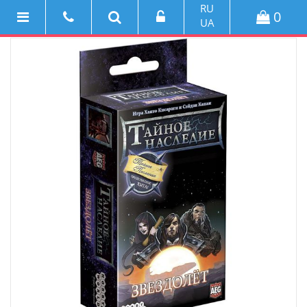
RU
0
UA