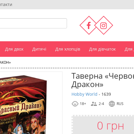
нтакти
Для двох
Дитячі
Для хлопців
Для дівчаток
Для
АКОН»
Таверна «Черво
Дракон»
Hobby World
-
1639
18+
2-4
RUS
0 грн