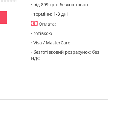
· від 899 грн: безкоштовно
· терміни: 1-3 дні
Оплата:
· готівкою
· Visa / MasterCard
· безготівковий розрахунок: без
НДС