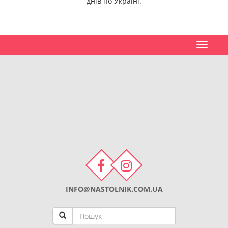
днів по Україні.
Toggle
navigat
INFO@NASTOLNIK.COM.UA