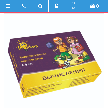
RU
0
UA