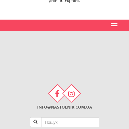
днів по Україні.
Toggle
navigat
INFO@NASTOLNIK.COM.UA