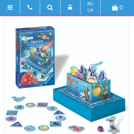
RU
0
UA