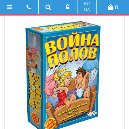
RU
0
UA