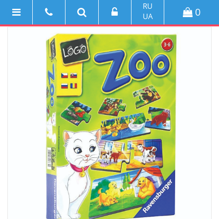
RU
0
UA