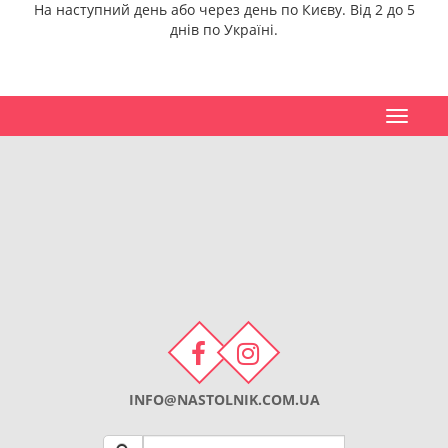
На наступний день або через день по Києву. Від 2 до 5
днів по Україні.
Toggle
navigat
INFO@NASTOLNIK.COM.UA