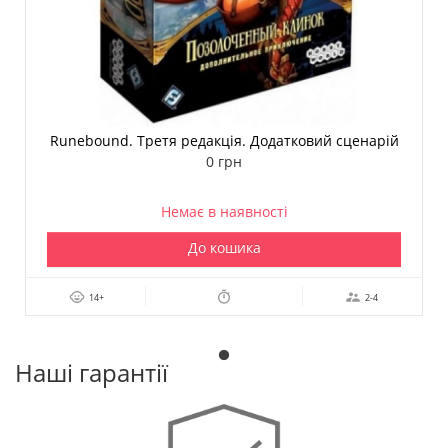
Runebound. Третя редакція. Додатковий сценарій
“Позолочений клинок”
0 грн
Немає в наявності
До кошика
14+
2-4
Наші гарантії