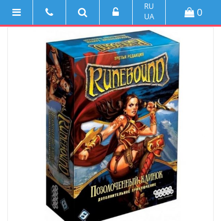
RU
0
UA